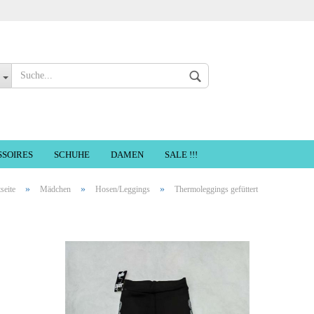
Sprache auswählen
SSOIRES
SCHUHE
DAMEN
SALE !!!
»
»
»
tseite
Mädchen
Hosen/Leggings
Thermoleggings gefüttert
Konto erste
Passwort ve