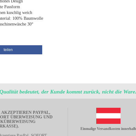
hönes Design
te Passform
nen kuschlig weich
terial: 100% Baumwolle
schinenwäsche 30°
teilen
Qualität bedeutet, der Kunde kommt zurück, nicht die Ware
 AKZEPTIEREN PAYPAL,
ORT ÜBERWEISUNG UND
NKÜBERWEISUNG
RKASSE).
Einmalige Versandkosten innerhal
akzeptiere PayPal, SOFORT