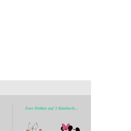
.
Eure Helden auf 3 Käsehoch...
b