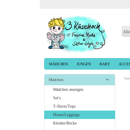
Alle
MÄDCHEN
JUNGEN
BABY
ACCE
Star
Mädchen
Mädchen anzeigen
Set's
T-Shirts/Tops
Hosen/Leggings
Kleider/Röcke