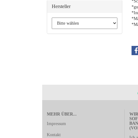
*Sc
Hersteller
*gu
*In
*Ma
*Ma
MEHR ÜBER...
WIR
SOF
BA
Impressum
(VO
Kontakt
Ich 