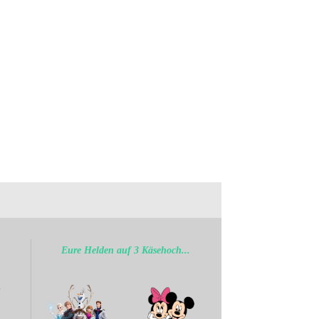
.
Eure Helden auf 3 Käsehoch...
b