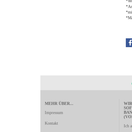
*Wu
*Ar
*mi
*Ma
MEHR ÜBER...
WIR
SOF
BA
Impressum
(VO
Kontakt
Ich 