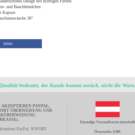
nderschönes Design mit kräftigen Farben
m- und Bauchbündchen
t Kapuze
schinenwäsche 30°
teilen
Qualität bedeutet, der Kunde kommt zurück, nicht die Ware
 AKZEPTIEREN PAYPAL,
ORT ÜBERWEISUNG UND
NKÜBERWEISUNG
RKASSE).
Einmalige Versandkosten innerhal
akzeptiere PayPal, SOFORT
Österreichs 4,90€