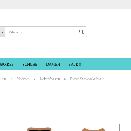
Sprache auswählen
SSOIRES
SCHUHE
DAMEN
SALE !!!
»
»
»
tseite
Mädchen
Jacken/Westen
Pferde Sweatjacke braun
Konto erste
Passwort ve