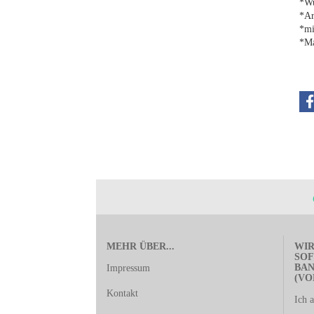
*Wu
*Ar
*mi
*Ma
MEHR ÜBER...
WIR
SOF
BA
Impressum
(VO
Kontakt
Ich 