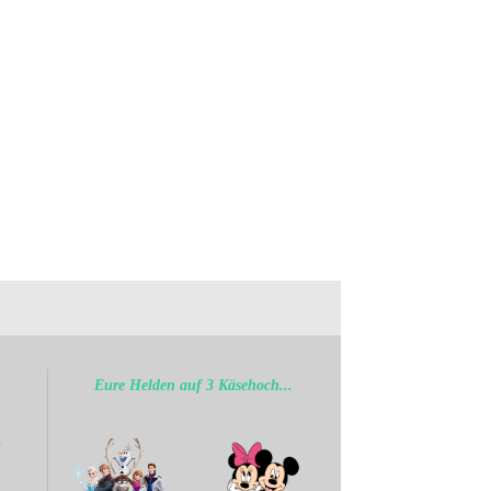
.
Eure Helden auf 3 Käsehoch...
b