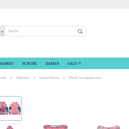
Sprache auswählen
SSOIRES
SCHUHE
DAMEN
SALE !!!
»
»
»
tseite
Mädchen
Jacken/Westen
Pferde Sweatjacke rosa
Konto erste
Passwort ve