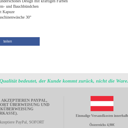
nderschönes Design mit kräftigen Farben
m- und Bauchbündchen
t Kapuze
schinenwäsche 30°
teilen
Qualität bedeutet, der Kunde kommt zurück, nicht die Ware
 AKZEPTIEREN PAYPAL,
ORT ÜBERWEISUNG UND
NKÜBERWEISUNG
RKASSE).
Einmalige Versandkosten innerhal
akzeptiere PayPal, SOFORT
Österreichs 4,90€