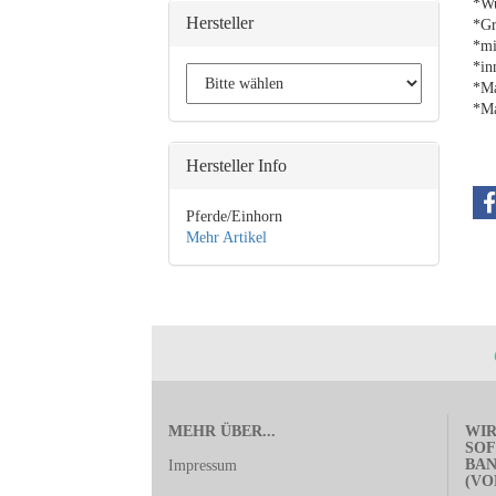
*Wu
Hersteller
*Gr
*mi
*in
*Ma
*Ma
Hersteller Info
Pferde/Einhorn
Mehr Artikel
MEHR ÜBER...
WIR
SOF
BA
Impressum
(VO