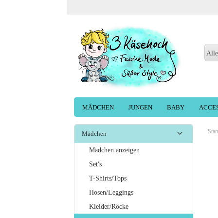
Alle
MÄDCHEN
JUNGEN
BABY
ACCE
Star
Mädchen
Mädchen anzeigen
Set's
T-Shirts/Tops
Hosen/Leggings
Kleider/Röcke