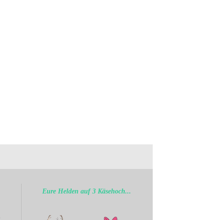
.
Eure Helden auf 3 Käsehoch...
b