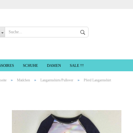
Sprache auswählen
SSOIRES
SCHUHE
DAMEN
SALE !!!
»
»
»
tseite
Mädchen
Langarmshirts/Pullover
Pferd Langarmshirt
Konto erste
Passwort ve