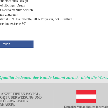
nderschönes Design
oßflächiger Druck
t Reißverschluss seitlich
nen angerauht
terial 75% Baumwolle, 20% Polyester, 5% Elasthan
schinenwäsche 30°
teilen
Qualität bedeutet, der Kunde kommt zurück, nicht die Ware
 AKZEPTIEREN PAYPAL,
ORT ÜBERWEISUNG UND
NKÜBERWEISUNG
RKASSE).
Einmalige Versandkosten innerhal