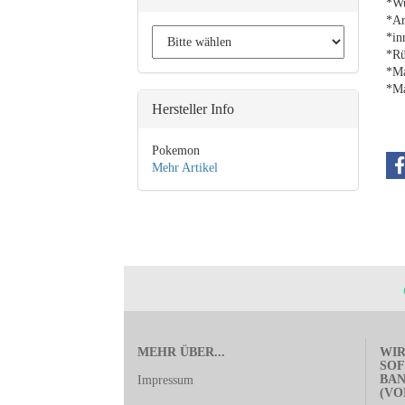
*Wu
*Ar
*in
*Rü
*Ma
*Ma
Hersteller Info
Pokemon
Mehr Artikel
MEHR ÜBER...
WIR
SOF
BA
Impressum
(VO