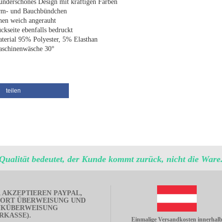
nderschönes Design mit kräftigen Farben
m- und Bauchbündchen
nen weich angerauht
ckseite ebenfalls bedruckt
terial 95% Polyester, 5% Elasthan
schinenwäsche 30°
teilen
Qualität bedeutet, der Kunde kommt zurück, nicht die Ware
 AKZEPTIEREN PAYPAL,
ORT ÜBERWEISUNG UND
NKÜBERWEISUNG
RKASSE).
Einmalige Versandkosten innerhal