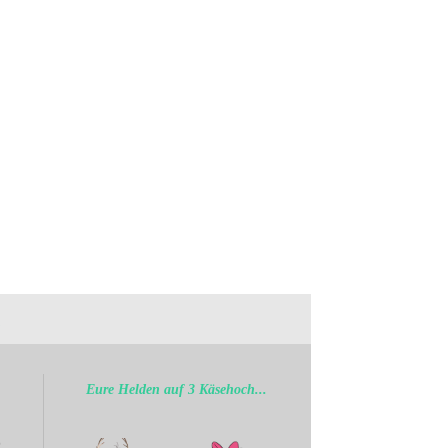
.
Eure Helden auf 3 Käsehoch...
b