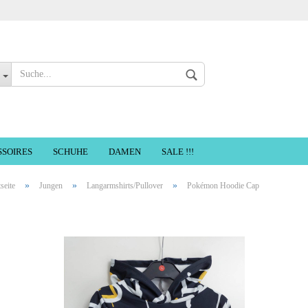
Sprache auswählen
SSOIRES
SCHUHE
DAMEN
SALE !!!
»
»
»
tseite
Jungen
Langarmshirts/Pullover
Pokémon Hoodie Cap
Konto erste
Passwort ve