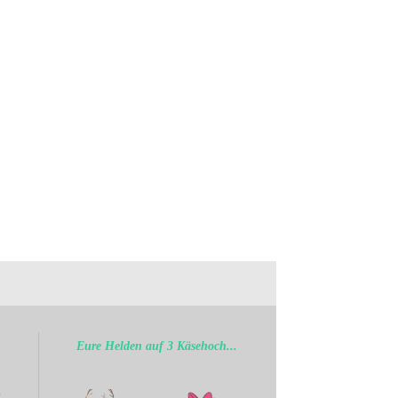
.
Eure Helden auf 3 Käsehoch...
b