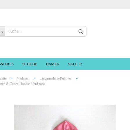
Sprache auswählen
SSOIRES
SCHUHE
DAMEN
SALE !!!
»
»
»
tseite
Mädchen
Langarmshirts/Pullover
Konto erste
ared & Cubed Hoodie Pferd rosa
Passwort ve