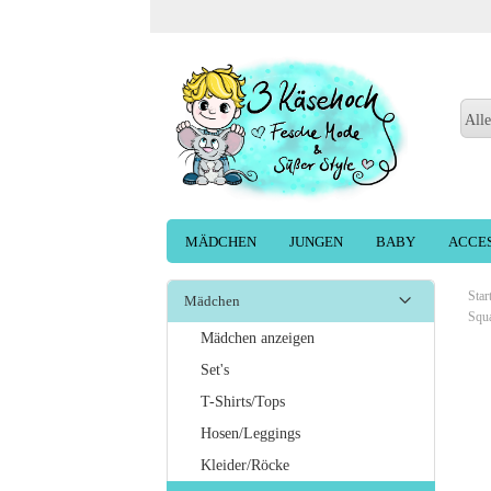
Alle
MÄDCHEN
JUNGEN
BABY
ACCE
Star
Mädchen
Squ
Mädchen anzeigen
Set's
T-Shirts/Tops
Hosen/Leggings
Kleider/Röcke