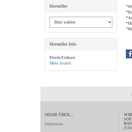
Hersteller
*Wu
*Ho
*Ar
*Ma
*Ma
Hersteller Info
Pferde/Einhorn
Mehr Artikel
MEHR ÜBER...
WIR
SOF
BA
Impressum
(VO