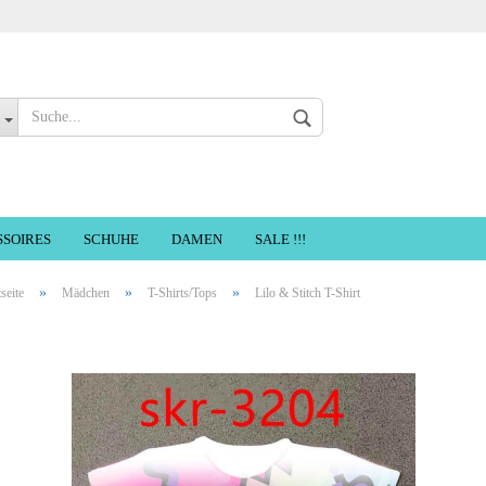
Sprache auswählen
SSOIRES
SCHUHE
DAMEN
SALE !!!
»
»
»
tseite
Mädchen
T-Shirts/Tops
Lilo & Stitch T-Shirt
Konto erste
Passwort ve