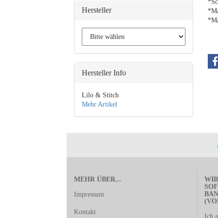
*Sc
Hersteller
*Ma
*Ma
Hersteller Info
Lilo & Stitch
Mehr Artikel
MEHR ÜBER...
WIR
SOF
BA
Impressum
(VO
Kontakt
Ich 