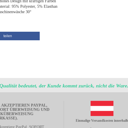
hönes Design mit kräftigen Farben
terial: 95% Polyester, 5% Elasthan
schinenwäsche 30°
teilen
Qualität bedeutet, der Kunde kommt zurück, nicht die Ware
 AKZEPTIEREN PAYPAL,
ORT ÜBERWEISUNG UND
NKÜBERWEISUNG
RKASSE).
Einmalige Versandkosten innerhal
akzeptiere PayPal, SOFORT