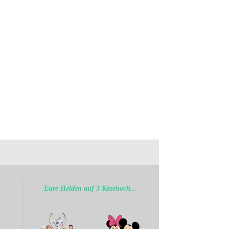
.
Eure Helden auf 3 Käsehoch...
b