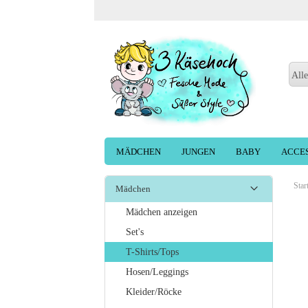
Alle
MÄDCHEN
JUNGEN
BABY
ACCE
Star
Mädchen
Mädchen anzeigen
Set's
T-Shirts/Tops
Hosen/Leggings
Kleider/Röcke