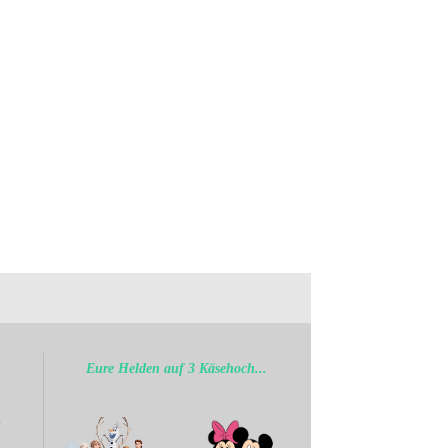
.
Eure Helden auf 3 Käsehoch...
b