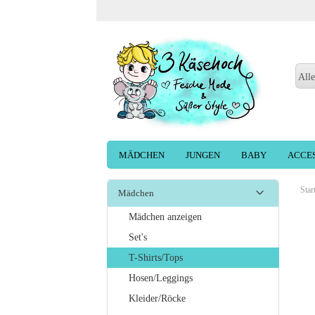
Alle
MÄDCHEN
JUNGEN
BABY
ACCE
Star
Mädchen
Mädchen anzeigen
Set's
T-Shirts/Tops
Hosen/Leggings
Kleider/Röcke