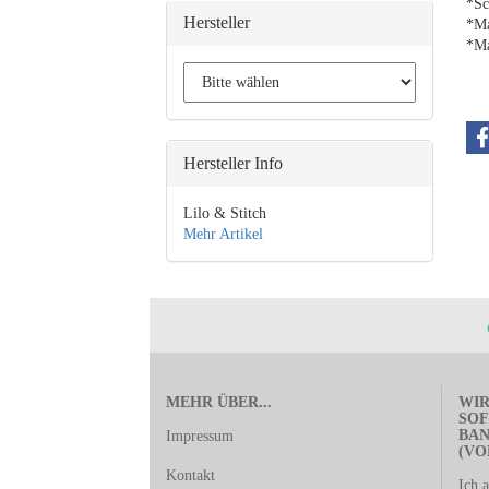
*Sc
Hersteller
*Ma
*Ma
Hersteller Info
Lilo & Stitch
Mehr Artikel
MEHR ÜBER...
WIR
SOF
BA
Impressum
(VO
Kontakt
Ich 