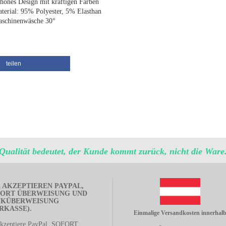
hönes Design mit kräftigen Farben
terial: 95% Polyester, 5% Elasthan
schinenwäsche 30°
teilen
Qualität bedeutet, der Kunde kommt zurück, nicht die Ware
 AKZEPTIEREN PAYPAL,
ORT ÜBERWEISUNG UND
NKÜBERWEISUNG
RKASSE).
Einmalige Versandkosten innerhal
akzeptiere PayPal, SOFORT