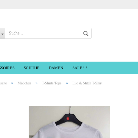
Sprache auswählen
SSOIRES
SCHUHE
DAMEN
SALE !!!
»
»
»
tseite
Mädchen
T-Shirts/Tops
Lilo & Stitch T-Shirt
Konto erste
Passwort ve